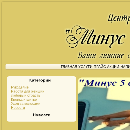
На главную
ГЛАВНАЯ
УСЛУГИ
ПРАЙС
АКЦИИ
НАПИ
Категории
Рукоделие
Работа для женщин
Любовь и страсть
Кройка и шитье
Уход за волосами
Новости
Новости